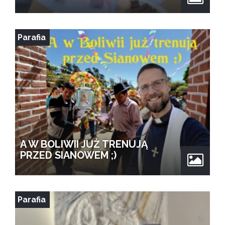
Parafia
A W BOLIWII JUŻ TRENUJĄ
PRZED SIANOWEM ;)
Parafia