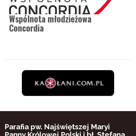
Wspólnota młodzieżowa
Concordia
Parafia pw. Najświętszej Maryi
Panny Królowej Polski i bł. Stefana