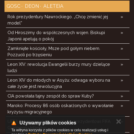
GOSC
DEON
ALETEIA
Rok prezydentury Nawrockiego. „Chcę zmienić jej
»
model”
Od Hiroszimy do współczesnych wojen. Biskupi
»
Japonii apelują o pokój
Zamknięte kościoły, Msze pod gołym niebem.
»
Pozzuoli po trzęsieniu
Leon XIV: rewolucja Ewangelii burzy mury dzielące
»
ludzi
Leon XIV do młodych w Asyżu: odwaga wyboru na
»
całe życie jest rewolucyjna
CIA powołała tajny zespół do spraw Kuby?
»
Maroko: Procesy 86 osób oskarżonych o wywołanie
»
kryzysu migracyjnego
✕
UEFA tworzy koalicję przeciwko prezydentowi FIFA
»
Używamy plików cookies
Gianniemu Infantino
Ta witryna korzysta z plików cookies w celu realizacji usług i