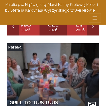
Parafia pw. Najświętszej Maryi Panny Królowej Polski i
bł. Stefana Kardynała Wyszyńskiego w Wejherowie
WI
MAJ
CZE
LIP
26
2026
2026
2026
2
Parafia
GRILL TOTUUS TUUS