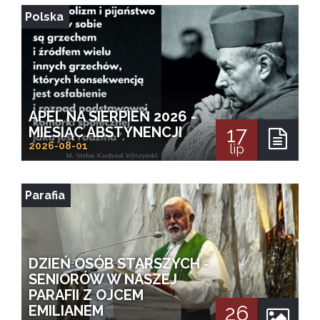
Polska
APEL NA SIERPIEŃ 2026 -
17
MIESIĄC ABSTYNENCJI
2026-08-01
lip
Parafia
DZIEŃ OSÓB STARSZYCH -
SENIORÓW W NASZEJ
PARAFII Z OJCEM
26
EMILIANEM