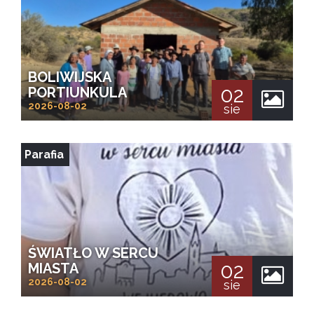
BOLIWIJSKA
02
PORTIUNKULA
2026-08-02
sie
Parafia
ŚWIATŁO W SERCU
02
MIASTA
2026-08-02
sie