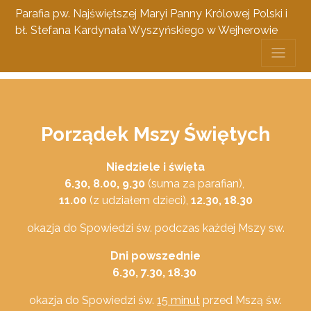
Parafia pw. Najświętszej Maryi Panny Królowej Polski i
bł. Stefana Kardynała Wyszyńskiego w Wejherowie
Porządek Mszy Świętych
Niedziele i święta
6.30, 8.00, 9.30
(suma za parafian),
11.00
(z udziałem dzieci),
12.30, 18.30
okazja do Spowiedzi św. podczas każdej Mszy sw.
Dni powszednie
6.30, 7.30, 18.30
okazja do Spowiedzi św.
15 minut
przed Mszą św.