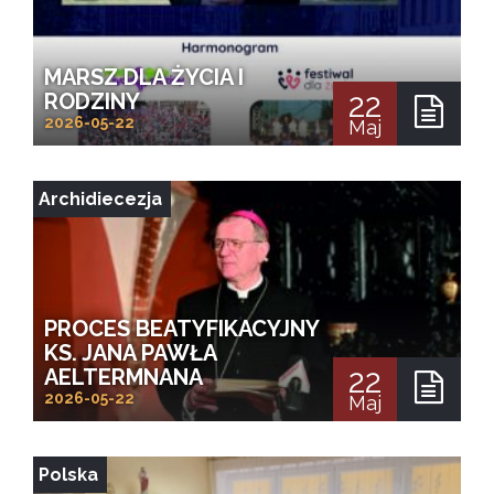
MARSZ DLA ŻYCIA I
22
RODZINY
2026-05-22
Maj
Archidiecezja
PROCES BEATYFIKACYJNY
KS. JANA PAWŁA
22
AELTERMNANA
2026-05-22
Maj
Polska