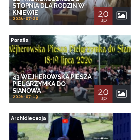
STOPNIA DLA RODZIN W
20
KNIEWIE
2026-07-20
lip
Parafia
43 WEJHEROWSKA PIESZA
PIELGRZYMKA DO
20
SIANOWA
2026-07-19
lip
Archidiecezja