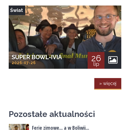
Świat
26
SUPER BOWL-IVIA
2026-07-26
lip
» więcej
Pozostałe aktualności
Ferie zimowe... a w Boliwii...