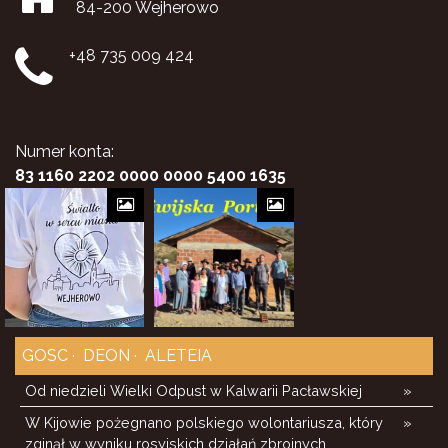
84-200 Wejherowo
+48 735 009 424
Numer konta:
83 1160 2202 0000 0000 5400 1635
GOSC
DEON
ALETEIA
Od niedzieli Wielki Odpust w Kalwarii Pacławskiej
»
W Kijowie pożegnano polskiego wolontariusza, który
»
zginął w wyniku rosyjskich działań zbrojnych