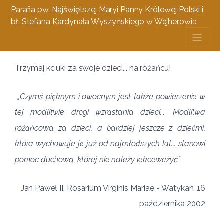
Parafia pw. Najświętszej Maryi Panny Królowej Polski i
bł. Stefana Kardynała Wyszyńskiego w Wejherowie
Różaniec rodziców za dzieci
Trzymaj kciuki za swoje dzieci... na różańcu!
„Czymś pięknym i owocnym jest także powierzenie w
tej modlitwie drogi wzrastania dzieci.... Modlitwa
różańcowa za dzieci, a bardziej jeszcze z dziećmi,
która wychowuje je już od najmłodszych lat... stanowi
pomoc duchową, której nie należy lekceważyć”
Jan Paweł II, Rosarium Virginis Mariae - Watykan, 16
października 2002