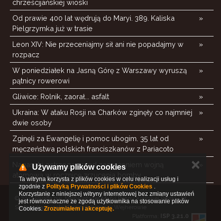
chrześcijańskiej wioski
Od prawie 400 lat wędrują do Maryi. 389. Kaliska
»
Pielgrzymka już w trasie
Leon XIV: Nie przeceniajmy sił ani nie popadajmy w
»
rozpacz
W poniedziałek na Jasną Górę z Warszawy wyruszą
»
pątnicy rowerowi
Gliwice: Rolnik, zaorał... asfalt
»
Ukraina: W ataku Rosji na Charków zginęły co najmniej
»
dwie osoby
Zginęli za Ewangelię i pomoc ubogim. 35 lat od
»
męczeństwa polskich franciszkanów z Pariacoto
✕
Nagasaki ostrzega przed zagrożeniem wojną
»
Używamy plików cookies
atomową w rocznicę zrzucenia bomby
Ta witryna korzysta z plików cookies w celu realizacji usług i
zgodnie z
Polityką Prywatności i plików Cookies
.
Korzystanie z niniejszej witryny internetowej bez zmiany ustawień
© 2017 Parafia pw. Najświętszej Maryi Panny Królowej Polski i bł.
jest równoznaczne ze zgodą użytkownika na stosowanie plików
Stefana Kardynała Wyszyńskiego w Wejherowie
Cookies.
Zrozumiałem i akceptuję.
Platforma:
ISP 3.21.0