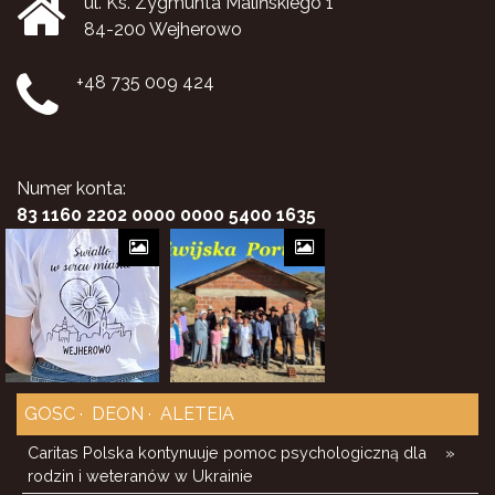
ul. Ks. Zygmunta Malińskiego 1
84-200 Wejherowo
+48 735 009 424
Numer konta:
83 1160 2202 0000 0000 5400 1635
GOSC
DEON
ALETEIA
Caritas Polska kontynuuje pomoc psychologiczną dla
»
rodzin i weteranów w Ukrainie