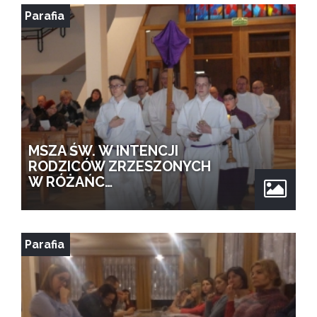
Parafia
MSZA ŚW. W INTENCJI
RODZICÓW ZRZESZONYCH
W RÓŻAŃC…
Parafia