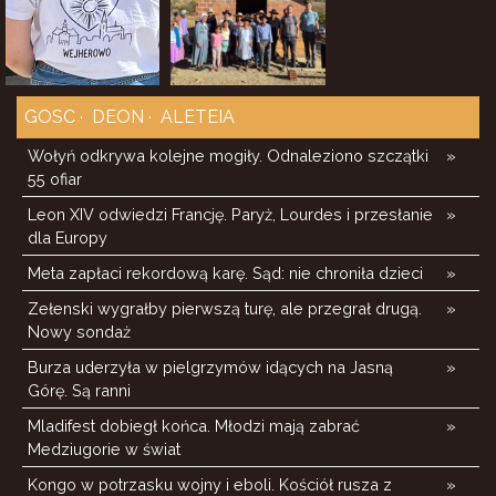
GOSC
DEON
ALETEIA
Wołyń odkrywa kolejne mogiły. Odnaleziono szczątki
»
55 ofiar
Leon XIV odwiedzi Francję. Paryż, Lourdes i przesłanie
»
dla Europy
Meta zapłaci rekordową karę. Sąd: nie chroniła dzieci
»
Zełenski wygrałby pierwszą turę, ale przegrał drugą.
»
Nowy sondaż
Burza uderzyła w pielgrzymów idących na Jasną
»
Górę. Są ranni
Mladifest dobiegł końca. Młodzi mają zabrać
»
Medziugorie w świat
Kongo w potrzasku wojny i eboli. Kościół rusza z
»