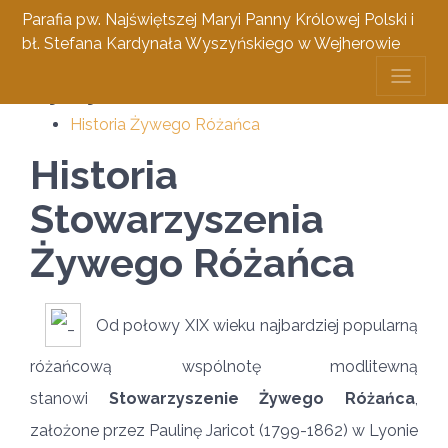
Parafia pw. Najświętszej Maryi Panny Królowej Polski i
bł. Stefana Kardynała Wyszyńskiego w Wejherowie
Żywy Różaniec
Historia Żywego Różańca
Historia
Stowarzyszenia
Żywego Różańca
Od połowy XIX wieku najbardziej popularną
różańcową wspólnotę modlitewną
stanowi
Stowarzyszenie Żywego Różańca
,
założone przez Paulinę Jaricot (1799-1862) w Lyonie