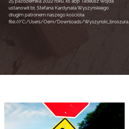
25 października 2022 roku, ks abp Tadeusz Wojda
ustanowił bł. Stefana Kardynała Wyszyńskiego
drugim patronem naszego kościoła
file:///C:/Users/Oem/Downloads/Wyszynski_broszura_i