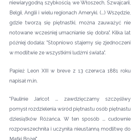
niewiarygodną szybkością we Włoszech, Szwajcarii,
Belgii, Anglii i wielu regionach Ameryki. (...) Wszędzie,
gdzie tworzą się piętnastki, można zauważyć nie
notowane wcześniej umacnianie się dobra". Kilka lat
później dodała: "Stopniowo stajemy się zjednoczeni
w modlitwie ze wszystkimi ludźmi świata".
Papież Leon XIII w breve z 13 czerwca 1881 roku
napisał m.in.
"Paulinie Jaricot ... zawdzięczamy szczęśliwy
pomysł rozdzielenia wśród piętnastu osób piętnastu
dziesiątków Różańca. W ten sposób ... cudownie
rozpowszechniła i uczyniła nieustanną modlitwę do
Matki Bożej".