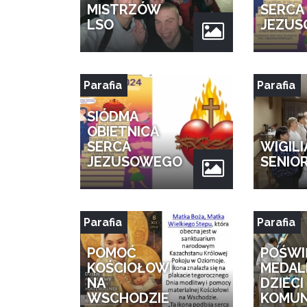
MISTRZÓW
SERCA
LSO
JEZU
Parafia
Parafia
SIÓDMA
OBIETNICA
SERCA
WIGILI
JEZUSOWEGO
SENIO
Parafia
Parafia
POMOĆ
POŚWI
KOŚCIOŁOWI
MEDAL
NA
DZIECI
WSCHODZIE
KOMUN