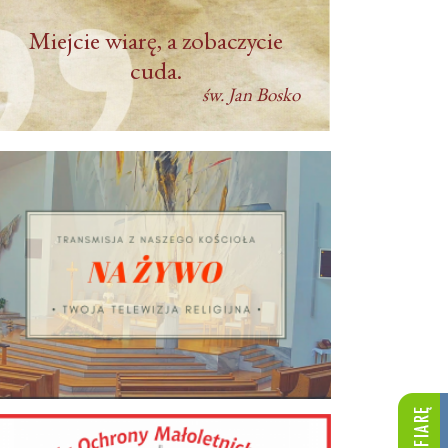
Miejcie wiarę, a zobaczycie
cuda.
św. Jan Bosko