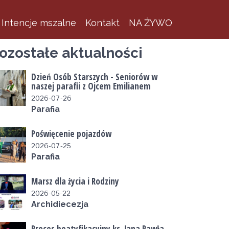
Intencje mszalne
Kontakt
NA ŻYWO
ozostałe aktualności
KWI
MAJ
CZE
LIP
2025
2025
2025
2025
Dzień Osób Starszych - Seniorów w
naszej parafii z Ojcem Emilianem
2026-07-26
Parafia
Poświęcenie pojazdów
2026-07-25
Parafia
Marsz dla życia i Rodziny
2026-05-22
Archidiecezja
Proces beatyfikacyjny ks. Jana Pawła