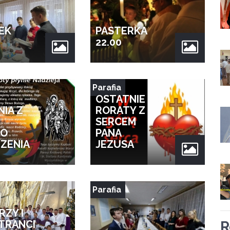
EK
PASTERKA
22.00
Parafia
OSTATNIE
NIA Z
RORATY Z
I
SERCEM
GO
PANA
ZENIA
JEZUSA
Parafia
RZY I
STRANCI
R