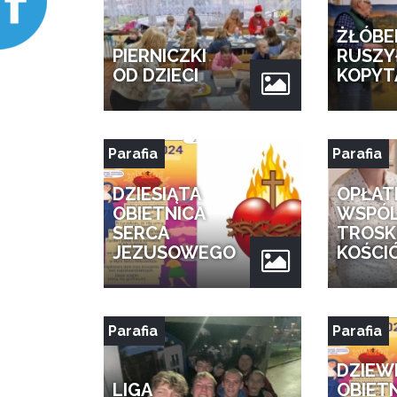
ŻŁÓBE
PIERNICZKI
RUSZY
OD DZIECI
KOPYT
Parafia
Parafia
DZIESIĄTA
OPŁAT
OBIETNICA
WSPÓ
SERCA
TROSK
JEZUSOWEGO
KOŚCI
Parafia
Parafia
DZIEW
LIGA
OBIET