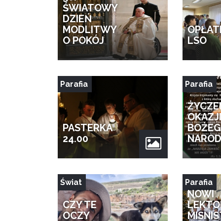
ŚWIATOWY
DZIEŃ
MODLITWY
OPŁAT
O POKÓJ
LSO
Parafia
Parafia
ŻYCZE
OKAZJ
PASTERKA
BOŻE
24.00
NAROD
Świat
Parafia
NOWI
CZY TE
LEKTO
OCZY
MISNI