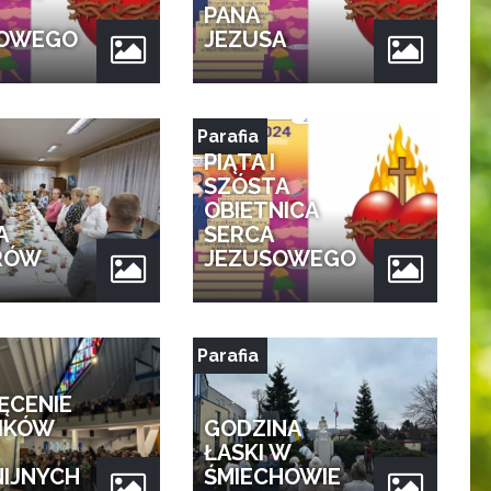
PANA
SOWEGO
JEZUSA
Parafia
PIĄTA I
SZÓSTA
OBIETNICA
A
SERCA
RÓW
JEZUSOWEGO
Parafia
ĘCENIE
IKÓW
GODZINA
ŁASKI W
IJNYCH
ŚMIECHOWIE