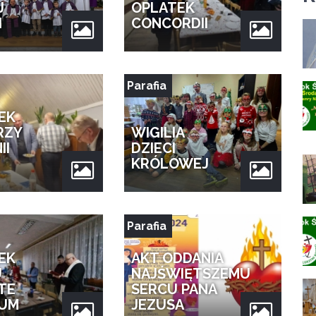
J
OPLATEK
I
CONCORDII
Parafia
EK
RZY
WIGILIA
II
DZIECI
KRÓLOWEJ
Parafia
EK
AKT ODDANIA
U
NAJŚWIĘTSZEMU
TE
SERCU PANA
NUM
JEZUSA