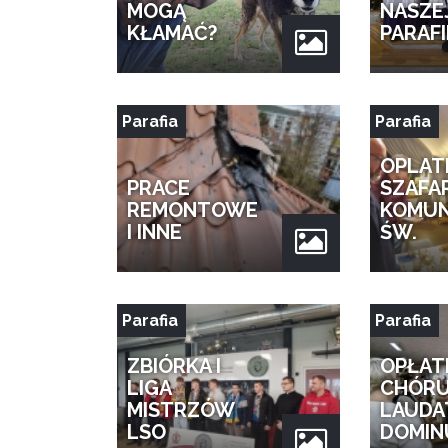
MOGĄ
NASZE
KŁAMAĆ?
PARAFI
Parafia
Parafia
OPLAT
PRACE
SZAFA
REMONTOWE
KOMUN
I INNE
ŚW.
Parafia
Parafia
ZBIÓRKA I
OPŁAT
LIGA
CHÓR
MISTRZÓW
LAUDA
LSO
DOMI