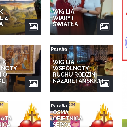
K
WIGILIA
Ł Z
WIARY I
A
ŚWIATŁA
Parafia
EK
WIGILIA
LNOTY
WSPÓLNOTY
I O
RUCHU RODZIN
ÓŁ
NAZARETAŃSKICH
Parafia
ÓSMA
IĄTA
OBIETNICA
NICA
SERCA