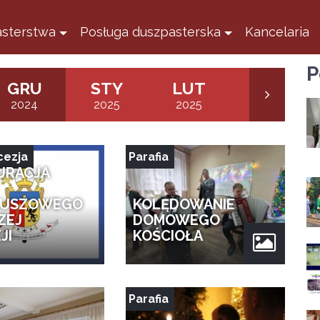
sterstwa
Posługa duszpasterska
Kancelaria
P
GRU
STY
LUT
MAR
2024
2025
2025
2025
cezja
Parafia
URACJA
EUSZOWEGO
KOLĘDOWANIE
ZEJ
DOMOWEGO
JI
KOŚCIOŁA
Parafia