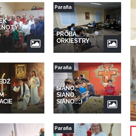
Parafia
EK
LNOTY
S
PRÓBA
ORKIESTRY
Parafia
EDŹ
SIANO,
M
SIANO,
ACIE
SIANO...;)
Parafia