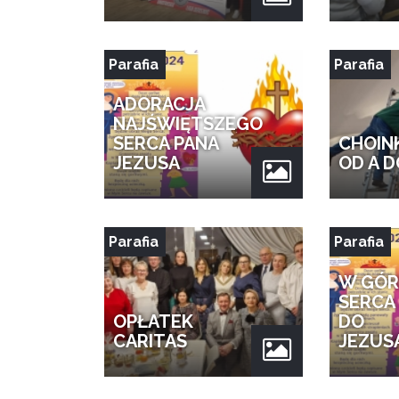
Parafia
Parafia
ADORACJA
NAJŚWIĘTSZEGO
SERCA PANA
CHOIN
JEZUSA
OD A D
Parafia
Parafia
W GÓR
SERCA .
OPŁATEK
DO
CARITAS
JEZUS