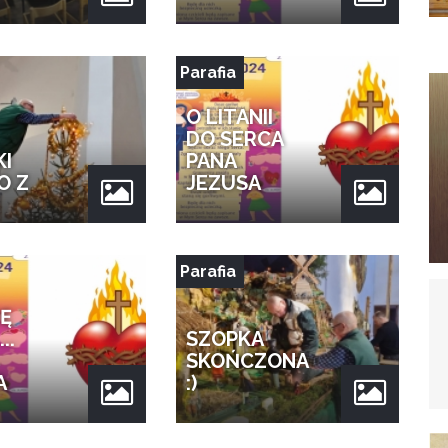
Parafia
O LITANII
DO SERCA
KI
PANA
O Z
JEZUSA
Parafia
Ę
..
SZOPKA
SKOŃCZONA
A
:)