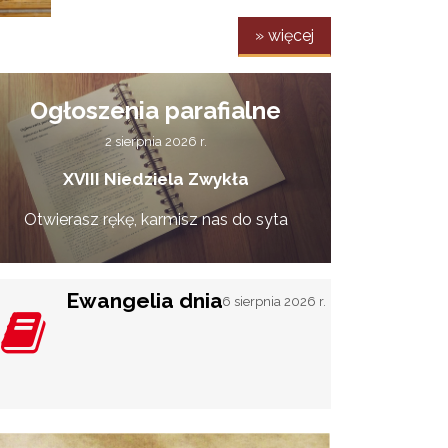
» więcej
Ogłoszenia parafialne
2 sierpnia 2026 r.
XVIII Niedziela Zwykła
Otwierasz rękę, karmisz nas do syta
Ewangelia dnia
6 sierpnia 2026 r.