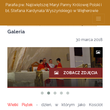
Parafia pw. Najświętszej Maryi Panny Królowej Polski i
bł. Stefana Kardynała Wyszyńskiego w Wejherowie
Wielki Piątek w obiektywie
Galeria
30 marca 2018
ZOBACZ ZDJĘCIA
Wielki Piątek
- dzień, w którym jako Kościół