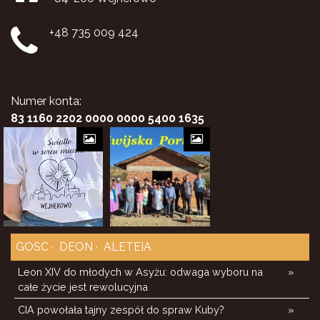
+48 735 009 424
Numer konta:
83 1160 2202 0000 0000 5400 1635
GOSC
DEON
ALETEIA
Leon XIV do młodych w Asyżu: odwaga wyboru na
»
całe życie jest rewolucyjna
CIA powołała tajny zespół do spraw Kuby?
»