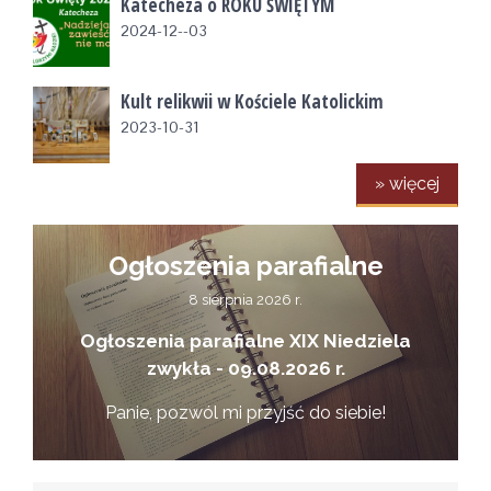
Katecheza o ROKU ŚWIĘTYM
2024-12--03
Kult relikwii w Kościele Katolickim
2023-10-31
» więcej
Ogłoszenia parafialne
8 sierpnia 2026 r.
Ogłoszenia parafialne XIX Niedziela
zwykła - 09.08.2026 r.
Panie, pozwól mi przyjść do siebie!