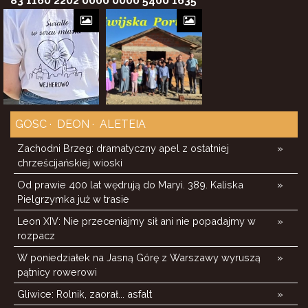
83 1160 2202 0000 0000 5400 1635
GOSC
DEON
ALETEIA
Zachodni Brzeg: dramatyczny apel z ostatniej
»
chrześcijańskiej wioski
Od prawie 400 lat wędrują do Maryi. 389. Kaliska
»
Pielgrzymka już w trasie
Leon XIV: Nie przeceniajmy sił ani nie popadajmy w
»
rozpacz
W poniedziałek na Jasną Górę z Warszawy wyruszą
»
pątnicy rowerowi
Gliwice: Rolnik, zaorał... asfalt
»