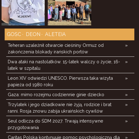
GOSC
DEON
ALETEIA
Teheran uzależnił otwarcie cieśniny Ormuz od
»
zakończenia blokady irańskich portów
Dwa ataki na nastolatków. 15-latek walczy o życie, 16-
»
latek w szpitalu
Leon XIV odwiedzi UNESCO. Pierwsza taka wizyta
»
papieża od 1980 roku
Gaza: mimo rozejmu codziennie ginie dziecko
»
Trzylatek i jego dziadkowie nie żyją, rodzice i brat
»
ranni. Rosja znowu zabija ukraińskich cywilów
Seul odlicza do ŚDM 2027. Trwają intensywne
»
przygotowania
Caritas Polska kontynuuje pomoc psychologiczną dla
»