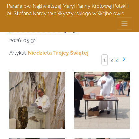
Parafia pw. Najświętszej Maryi Panny Królowej Polski i
bł. Stefana Kardynała Wyszyńskiego w Wejherowie
Niedziela Trójcy
1 czerwca 2026
2026-05-31
Artykuł:
Niedziela Trójcy Świętej
z
2