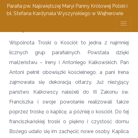
Parafia pw. Najświętszej Maryi Panny Królowej Polski i
bł. Stefana Kardynała Wyszyńskiego w Wejherowie
Wspólnota troski o kościół
Wspólnota Troski o Kościół to jedna z najmniej
licznych grup parafialnych. Powstała dzięki
małżeństwu – Ireny i Antoniego Kalkowskich. Pan
Antoni pełnił obowiązki kościelnego, a pani Irena
zajmowała się dekoracją ołtarzy. Już nieżyjący
państwo Kalkowscy należeli do III Zakonu św.
Franciszka i swoje powołanie realizowali także
poprzez troskę o kaplicę, a później o kościół. Do tej
franciszkańskiej troski o piękno i czystość domu
Bożego udało się im zachęcić nowe osoby. Kaplica