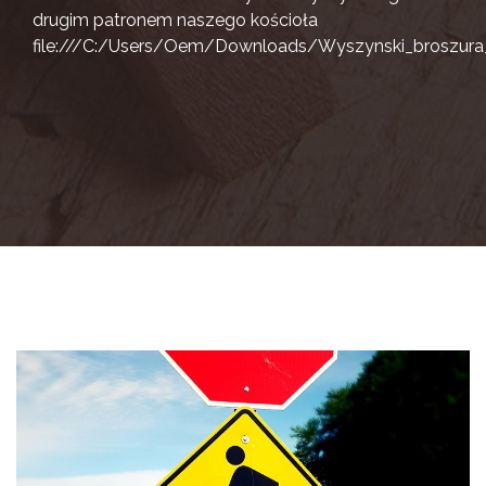
drugim patronem naszego kościoła
file:///C:/Users/Oem/Downloads/Wyszynski_broszura_i