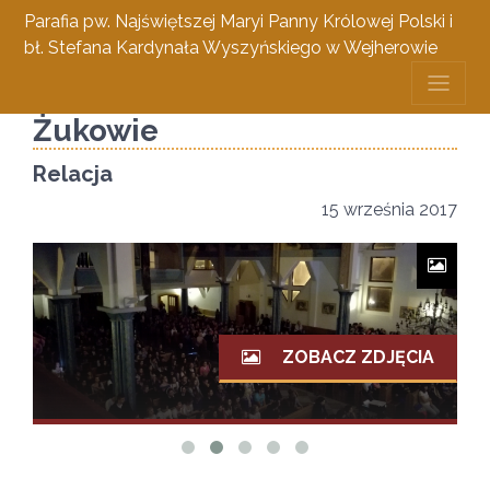
Parafia pw. Najświętszej Maryi Panny Królowej Polski i
bł. Stefana Kardynała Wyszyńskiego w Wejherowie
Nasza młodzież na WMM w
Żukowie
Relacja
15 września 2017
ZOBACZ ZDJĘCIA