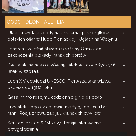
GOSC
DEON
ALETEIA
Ukraina wydała zgody na ekshumacje szczątków
»
polskich ofiar w Hucie Pieniackiej i Ugłach na Wołyniu
Teheran uzależnił otwarcie cieśniny Ormuz od
»
zakończenia blokady irańskich portów
Dwa ataki na nastolatków. 15-latek walczy o życie, 16-
»
latek w szpitalu
Leon XIV odwiedzi UNESCO. Pierwsza taka wizyta
»
papieża od 1980 roku
Gaza: mimo rozejmu codziennie ginie dziecko
»
Trzylatek i jego dziadkowie nie żyją, rodzice i brat
»
ranni. Rosja znowu zabija ukraińskich cywilów
Seul odlicza do ŚDM 2027. Trwają intensywne
»
przygotowania