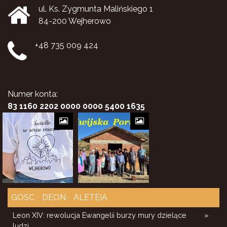
ul. Ks. Zygmunta Malińskiego 1
84-200 Wejherowo
+48 735 009 424
Numer konta:
83 1160 2202 0000 0000 5400 1635
GOSC
DEON
ALETEIA
Leon XIV: rewolucja Ewangelii burzy mury dzielące
»
ludzi