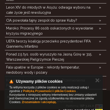
Leon XIV do młodych w Asyżu: odwaga wyboru na
»
całe życie jest rewolucyjna
CIA powołała tajny zespół do spraw Kuby?
»
Maroko: Procesy 86 osób oskarżonych o wywołanie
»
kryzysu migracyjnego
UEFA tworzy koalicję przeciwko prezydentowi FIFA
»
Gianniemu Infantino
Ponad 2,5 tys. osób wyruszyło na Jasną Górę w 315.
»
Warszawskiej Pielgrzymce Pieszej
Fala upałów w Europie - rekordy temperatur,
»
niedobory wody i pożary
✕
Kościół katolicki obchodzi święto Przemienienia
»
Używamy plików cookies
Pańskiego
Ta witryna korzysta z plików cookies w celu realizacji usług i
zgodnie z
Polityką Prywatności i plików Cookies
.
Korzystanie z niniejszej witryny internetowej bez zmiany ustawień
© 2017 Parafia pw. Najświętszej Maryi Panny Królowej Polski i bł.
jest równoznaczne ze zgodą użytkownika na stosowanie plików
Stefana Kardynała Wyszyńskiego w Wejherowie
Cookies.
Zrozumiałem i akceptuję.
Platforma:
ISP 3.21.0