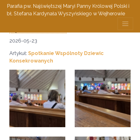
Parafia pw. Najświętszej Maryi Panny Królowej Polski i
bł. Stefana Kardynała Wyszyńskiego w Wejherowie
Spotkanie OV
23 maja 2026
2026-05-23
Artykuł:
Spotkanie Wspólnoty Dziewic
Konsekrowanych