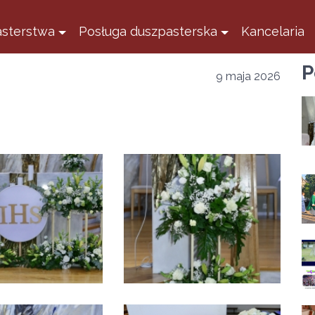
sterstwa
Posługa duszpasterska
Kancelaria
P
9 maja 2026