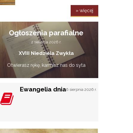
» więcej
Ogłoszenia parafialne
2 sierpnia 2026 r.
XVIII Niedziela Zwykła
Otwierasz rękę, karmisz nas do syta
Ewangelia dnia
6 sierpnia 2026 r.