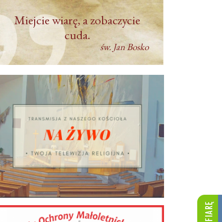
Miejcie wiarę, a zobaczycie
cuda.
św. Jan Bosko