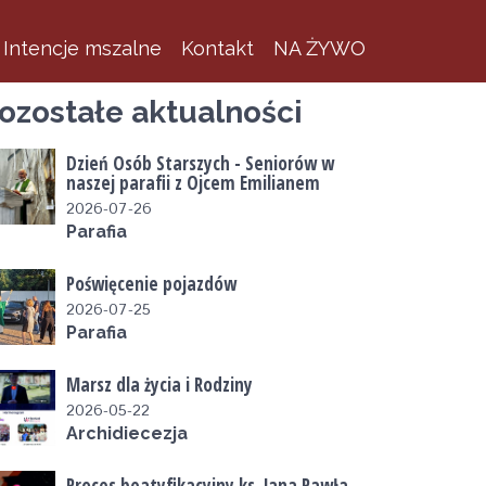
Intencje mszalne
Kontakt
NA ŻYWO
ozostałe aktualności
Dzień Osób Starszych - Seniorów w
naszej parafii z Ojcem Emilianem
2026-07-26
Parafia
Poświęcenie pojazdów
2026-07-25
Parafia
Marsz dla życia i Rodziny
2026-05-22
Archidiecezja
Proces beatyfikacyjny ks. Jana Pawła