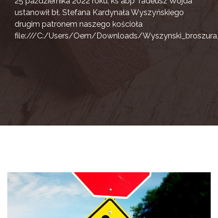
25 października 2022 roku, ks abp Tadeusz Wojda
ustanowił bł. Stefana Kardynała Wyszyńskiego
drugim patronem naszego kościoła
file:///C:/Users/Oem/Downloads/Wyszynski_broszura_i