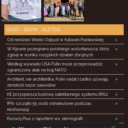
GOSC
DEON
ALETEIA
Od niedzieli Wielki Odpust w Kalwarii Pacławskiej
»
W Kijowie pożegnano polskiego wolontariusza, który
»
zginął w wyniku rosyjskich działań zbrojnych
Według wywiadu USA Putin może przeprowadzić
»
ograniczony atak na kraj NATO
Architekt, nie architektka. Polki nadal rzadko używają
»
żeńskich nazw zawodów
KE przyspiesza budowę satelitarnego systemu IRIS2
»
IPN: szczątki 55 osób odnalezione podczas
»
ekshumacji
Rozwój Plus z raportem ws. demografii
»
✕
Pensja za rodzicielstwo i wyższa emerytura za dzieci.
»