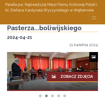
Parafia pw. Najświętszej Maryi Panny Królowej Polski i
bł. Stefana Kardynała Wyszyńskiego w Wejherowie
a propos Dobrego
Pasterza...boliwijskiego
2024-04-21
21 kwietnia 2024
ZOBACZ ZDJĘCIA