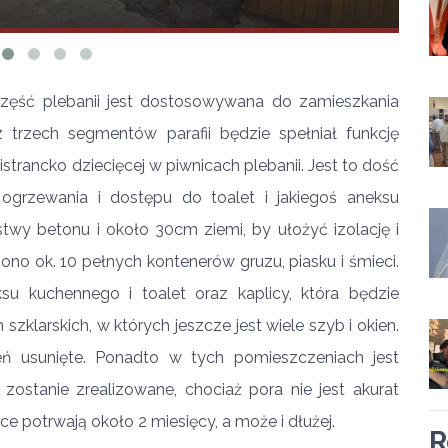
Część plebanii jest dostosowywana do zamieszkania
 trzech segmentów parafii będzie spełniał funkcję
istrancko dziecięcej w piwnicach plebanii. Jest to dość
 ogrzewania i dostępu do toalet i jakiegoś aneksu
twy betonu i około 30cm ziemi, by ułożyć izolację i
no ok. 10 pełnych kontenerów gruzu, piasku i śmieci.
su kuchennego i toalet oraz kaplicy, która będzie
klarskich, w których jeszcze jest wiele szyb i okien.
ń usunięte. Ponadto w tych pomieszczeniach jest
zostanie zrealizowane, chociaż pora nie jest akurat
e potrwają około 2 miesięcy, a może i dłużej.
R