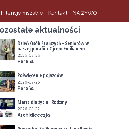
Intencje mszalne
Kontakt
NA ŻYWO
ozostałe aktualności
Dzień Osób Starszych - Seniorów w
naszej parafii z Ojcem Emilianem
2026-07-26
Parafia
Poświęcenie pojazdów
2026-07-25
Parafia
Marsz dla życia i Rodziny
2026-05-22
Archidiecezja
Proces beatyfikacyjny ks. Jana Pawła