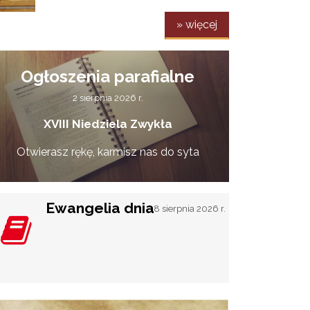
» więcej
Ogłoszenia parafialne
2 sierpnia 2026 r.
XVIII Niedziela Zwykła
Otwierasz rękę, karmisz nas do syta
Ewangelia dnia
8 sierpnia 2026 r.