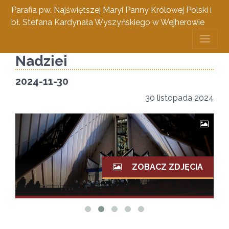
Parafia pw. Najświętszej Maryi Panny Królowej Polski i
bł. Stefana Kardynała Wyszyńskiego w Wejherowie
Lucenarium - Świeca
Nadziei
2024-11-30
30 listopada 2024
ZOBACZ ZDJĘCIA