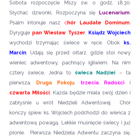
Sobota rozpoczęcie Mszy św. o godz. 18.30.
Słychać dzwonki. Rozpoczyna się
Lucenarium
.
Psalm intonuje nasz
c
hór Laudate Dominum
.
Dyryguje
pan Wiesław Tyszer
.
Ksiądz Wojciech
wychodzi trzymając świece w ręce. Obok
ks.
Marcin
. Udają się przed ołtarz, gdzie stoi nowy
wieniec adwentowy, pachnący igliwiem. Na nim
cztery świece. Jedna to
świeca Nadziei
– ta
pierwsza.
Druga Pokoju
,
trzecia Radości
i
czwarta Miłości
. Każda będzie miała swój dzień i
zabłyśnie u wrót Niedzieli Adwentowej. Chór
kończy śpiew ks. Wojciech podchodzi do wieńca z
adwentową powagą. Lekkie muśnięcie świecy i już
płonie. Pierwsza Niedziela Adwentu zaczyna się.