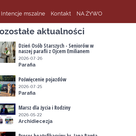
Intencje mszalne
Kontakt
NA ŻYWO
ozostałe aktualności
Dzień Osób Starszych - Seniorów w
naszej parafii z Ojcem Emilianem
2026-07-26
Parafia
Poświęcenie pojazdów
2026-07-25
Parafia
Marsz dla życia i Rodziny
2026-05-22
Archidiecezja
Proces beatyfikacyjny ks. Jana Pawła