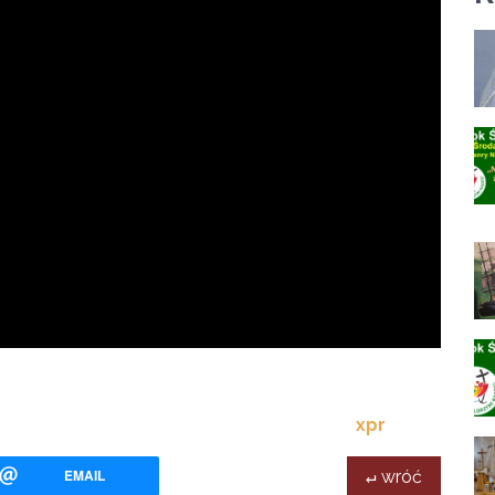
xpr
EMAIL
↵ wróć