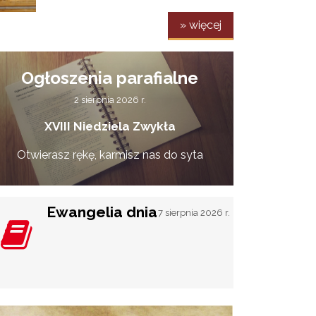
» więcej
Ogłoszenia parafialne
2 sierpnia 2026 r.
XVIII Niedziela Zwykła
Otwierasz rękę, karmisz nas do syta
Ewangelia dnia
7 sierpnia 2026 r.