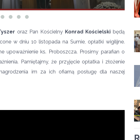
Tyszer
oraz Pan Kościelny
Konrad Kościelski
będą
e w dniu 10 listopada na Sumie, opłatki wigilijne.
ne upoważnienie ks. Proboszcza. Prosimy parafian o
nienia. Pamiętajmy, że przyjęcie opłatka i złożenie
agrodzenia im za ich ofiarną posługę dla naszej
R