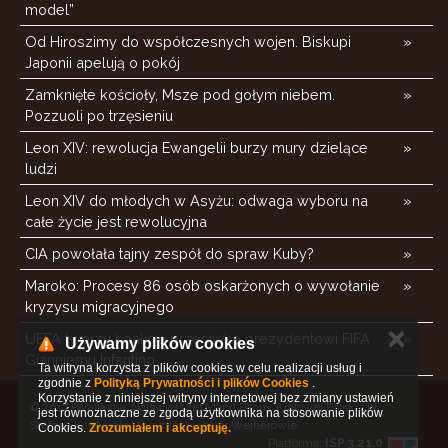
model”
Od Hiroszimy do współczesnych wojen. Biskupi
»
Japonii apelują o pokój
Zamknięte kościoły, Msze pod gołym niebem.
»
Pozzuoli po trzęsieniu
Leon XIV: rewolucja Ewangelii burzy mury dzielące
»
ludzi
Leon XIV do młodych w Asyżu: odwaga wyboru na
»
całe życie jest rewolucyjna
CIA powołała tajny zespół do spraw Kuby?
»
Maroko: Procesy 86 osób oskarżonych o wywołanie
»
kryzysu migracyjnego
✕
UEFA tworzy koalicję przeciwko prezydentowi FIFA
»
Używamy plików cookies
Gianniemu Infantino
Ta witryna korzysta z plików cookies w celu realizacji usług i
zgodnie z
Polityką Prywatności i plików Cookies
.
Korzystanie z niniejszej witryny internetowej bez zmiany ustawień
© 2017 Parafia pw. Najświętszej Maryi Panny Królowej Polski i bł.
jest równoznaczne ze zgodą użytkownika na stosowanie plików
Stefana Kardynała Wyszyńskiego w Wejherowie
Cookies.
Zrozumiałem i akceptuję.
Platforma:
ISP 3.21.0