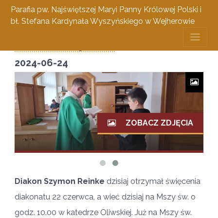
Parafia pw. Najświętszej Maryi Panny Królowej Polski i
bł. Stefana Kardynała Wyszyńskiego w Wejherowie
Diakon Szymon
22 czerwca 2024
2024-06-24
ZOBACZ ZDJĘCIA
Diakon Szymon Reinke
dzisiaj otrzymał święcenia
diakonatu 22 czerwca, a wieć dzisiaj na Mszy św. o
godz. 10.00 w katedrze Oliwskiej. Już na Mszy św.