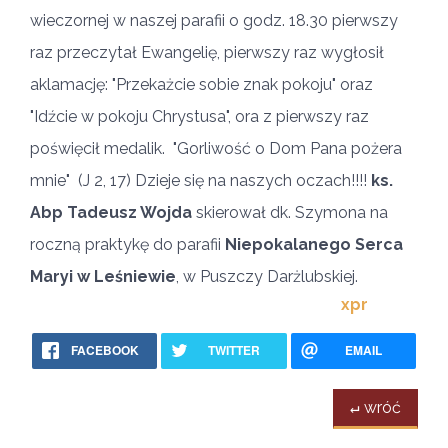
wieczornej w naszej parafii o godz. 18.30 pierwszy
raz przeczytał Ewangelię, pierwszy raz wygłosił
aklamację: "Przekażcie sobie znak pokoju" oraz
"Idźcie w pokoju Chrystusa", ora z pierwszy raz
poświęcił medalik. "Gorliwość o Dom Pana pożera
mnie"
(
J 2, 17
)
Dzieje się na naszych oczach!!!!
ks.
Abp Tadeusz Wojda
skierował dk. Szymona na
roczną praktykę do parafii
Niepokalanego Serca
Maryi w Leśniewie
, w Puszczy Darżlubskiej.
xpr
FACEBOOK
TWITTER
EMAIL
↵ wróć